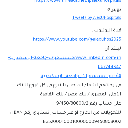
https://www.threads.net/@alexuhospitals
تويتر X:
Tweets by AlexUHospitals
قناة اليوتيوب :
https://www.youtube.com/@alexuhos2025
لينكد أن
www.linkedin.com/in/مستشفيات-جامعة-الإسكندرية-
bb7744347
#أدعم_مستشفيات_جامعة_الإسكندرية
في رحلتهم لشفاء المرضى بالتبرع في كل فروع البنك
الأهلي المصري / بنك مصر / بنك القاهرة
على حساب رقم 9/450/80800/2
للتحويلات من الخارج او عبر حساب إنستاباى رقم IBAN :
EG520001000100000009450808002