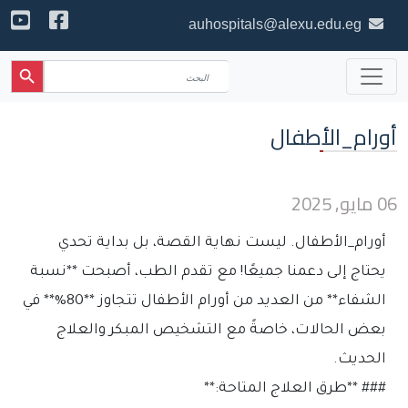
auhospitals@alexu.edu.eg
Search Button
Search
for:
أورام_الأطفال
06 مايو, 2025
أورام_الأطفال. ليست نهاية القصة، بل بداية تحدي
يحتاج إلى دعمنا جميعًا! مع تقدم الطب، أصبحت **نسبة
الشفاء** من العديد من أورام الأطفال تتجاوز **80%** في
بعض الحالات،
خاصةً مع التشخيص المبكر والعلاج
الحديث.
### **طرق العلاج المتاحة:**